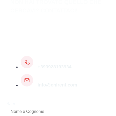
NON HAI TROVATO QUELLO CHE
CERCAVI? CONTATTACI!
Compila il modulo di contatto e un membro del
nostro staff tecnico specializzato ti fornirà la
soluzione più adatta a te entro 24 ore!
OPPURE CONTATTACI:
+393928193934
info@enirent.com
Nome