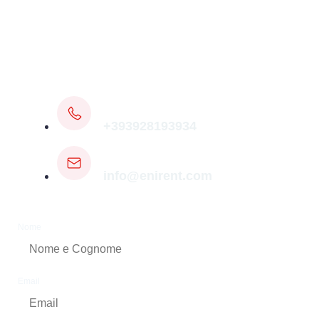
Compila il modulo di contatto e un membro del
nostro staff tecnico specializzato ti fornirà la
soluzione più adatta a te entro 24 ore!
OPPURE CONTATTACI:
+393928193934
info@enirent.com
Nome
Email